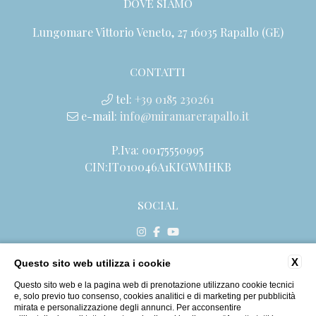
DOVE SIAMO
Lungomare Vittorio Veneto, 27 16035 Rapallo (GE)
CONTATTI
tel:
+39 0185 230261
e-mail:
info@miramarerapallo.it
P.Iva: 00175550995
CIN:IT010046A1KIGWMHKB
SOCIAL
X
Questo sito web utilizza i cookie
CONTATTI
DATI SOCIETARI
Questo sito web e la pagina web di prenotazione utilizzano cookie tecnici
e, solo previo tuo consenso, cookies analitici e di marketing per pubblicità
PRIVACY
mirata e personalizzazione degli annunci. Per acconsentire