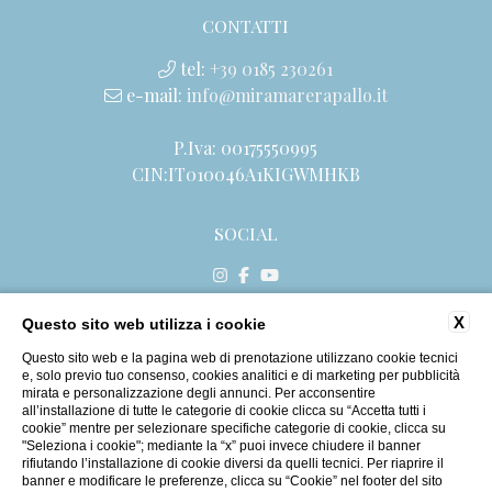
CONTATTI
tel:
+39 0185 230261
e-mail:
info@miramarerapallo.it
P.Iva: 00175550995
CIN:IT010046A1KIGWMHKB
SOCIAL
X
Questo sito web utilizza i cookie
CONTATTI
DATI SOCIETARI
Questo sito web e la pagina web di prenotazione utilizzano cookie tecnici
e, solo previo tuo consenso, cookies analitici e di marketing per pubblicità
PRIVACY
mirata e personalizzazione degli annunci. Per acconsentire
all’installazione di tutte le categorie di cookie clicca su “Accetta tutti i
COOKIE
cookie” mentre per selezionare specifiche categorie di cookie, clicca su
ACCESSIBILITÀ
"Seleziona i cookie"; mediante la “x” puoi invece chiudere il banner
rifiutando l’installazione di cookie diversi da quelli tecnici. Per riaprire il
banner e modificare le preferenze, clicca su “Cookie” nel footer del sito